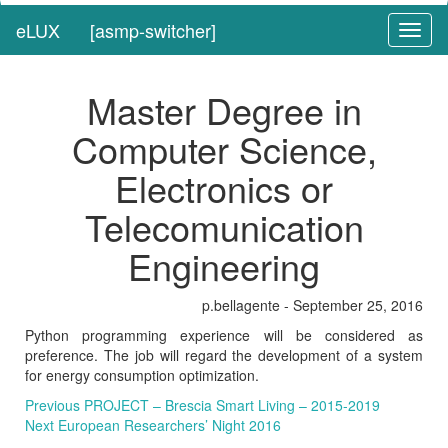
eLUX
[asmp-switcher]
Toggl
naviga
Master Degree in
Computer Science,
Electronics or
Telecomunication
Engineering
p.bellagente - September 25, 2016
Python programming experience will be considered as
preference. The job will regard the development of a system
for energy consumption optimization.
Post
Previous
Previous
PROJECT – Brescia Smart Living – 2015-2019
navigation
Next
post:
Next
European Researchers’ Night 2016
post: